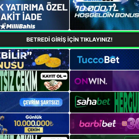
BETREDİ GİRİŞ İÇİN TIKLAYINIZ!