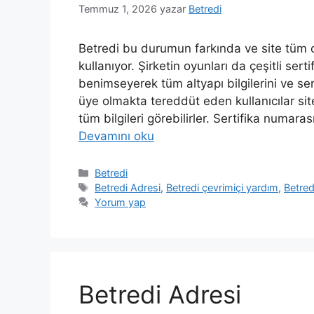
Temmuz 1, 2026
yazar
Betredi
Betredi bu durumun farkında ve site tüm oy
kullanıyor. Şirketin oyunları da çeşitli serti
benimseyerek tüm altyapı bilgilerini ve ser
üye olmakta tereddüt eden kullanıcılar s
tüm bilgileri görebilirler. Sertifika numaras
Devamını oku
Kategoriler
Betredi
Etiketler
Betredi Adresi
,
Betredi çevrimiçi yardım
,
Betred
Yorum yap
Betredi Adresi