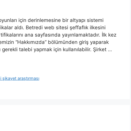
unları için derinlemesine bir altyapı sistemi
fikalar aldı. Betredi web sitesi şeffaflık ilkesini
tifikalarını ana sayfasında yayınlamaktadır. İlk kez
itemizin “Hakkımızda” bölümünden giriş yaparak
ı gerekli talebi yapmak için kullanılabilir. Şirket …
i şikayet araştırması