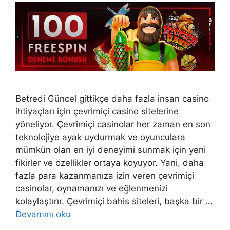
Betredi Güncel gittikçe daha fazla insan casino
ihtiyaçları için çevrimiçi casino sitelerine
yöneliyor. Çevrimiçi casinolar her zaman en son
teknolojiye ayak uydurmak ve oyunculara
mümkün olan en iyi deneyimi sunmak için yeni
fikirler ve özellikler ortaya koyuyor. Yani, daha
fazla para kazanmanıza izin veren çevrimiçi
casinolar, oynamanızı ve eğlenmenizi
kolaylaştırır. Çevrimiçi bahis siteleri, başka bir …
Devamını oku