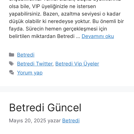
olsa bile, VIP üyeliğinizle ne istersen
yapabilirsiniz. Bazen, azaltma seviyesi o kadar
düşük olabilir ki neredeyse yoktur. Bu önemli bir
fayda. Sürecin hemen gerçekleşmesi için
belirtilen miktardan Betredi …
Devamını oku
Kategoriler
Betredi
Etiketler
Betredi Twitter
,
Betredi Vip Üyeler
Yorum yap
Betredi Güncel
Mayıs 20, 2025
yazar
Betredi