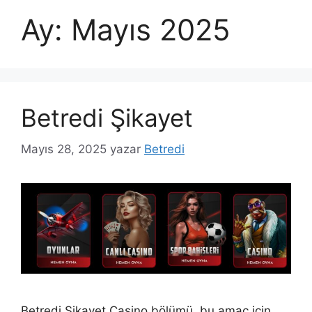
Ay:
Mayıs 2025
Betredi Şikayet
Mayıs 28, 2025
yazar
Betredi
Betredi Şikayet Casino bölümü, bu amaç için