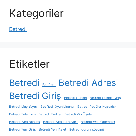
Kategoriler
Betredi
Etiketler
Betredi
Betredi Adresi
Bet Redi
Betredi Giriş
Betredi Güncel
Betredi Güncel Giriş
Betredi Maç Yayını
Bet Redi Oyun Lisansı
Betredi Popüler Kuponlar
Betredi Telegram
Betredi Twitter
Betredi Vip Üyeler
Betredi Web Bonusu
Betredi Web Turnuvası
Betredi Web Ödemeler
Betredi Yeni Giriş
Betredi Yeni Kayıt
Betredi durum çözümü