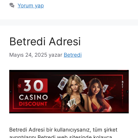
Yorum yap
Betredi Adresi
Mayıs 24, 2025
yazar
Betredi
Betredi Adresi bir kullanıcıysanız, tüm şirket
ayrıntılarını Betredi web sitesinde kolayca