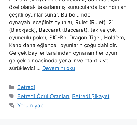
özel olarak tasarlanmış sunucularda barındırılan
çeşitli oyunlar sunar. Bu bölümde
oynayabileceğiniz oyunlar, Rulet (Rulet), 21
(Blackjack), Baccarat (Baccarat), tek ve çok
oyunculu poker, SIC-Bo, Dragon Tiger, Hold’em,
Keno daha eğlenceli oyunların çoğu dahildir.
Gerçek bayiler tarafından oynanan her oyun
gerçek bir casinoda yer alır ve otantik ve
sürükleyici …
Devamını oku
Kategoriler
Betredi
Etiketler
Betredi Ödül Oranları
,
Betredi Şikayet
Yorum yap